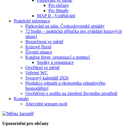
Filmování ve městě
Pro občany
Pro filmaře
MAP II - Vzdělávání
Praktické informace
Parkování na nám. Československé armády
72 hodin – praktická příručka pro zvládání krizových
situací
Bezpečnost ve městě
Krizové řízení
Životní situace
Katalog firem, organizací a institucí
Spolky a organizace
Osvětlení ve městě
Veřejné WC
Svozový kalendář 2026
Produkce odpadů a ekonomika odpadového
hospodářství
Osvědčení o podílu na zlepšení životního prostředí
Kontakt
Abecední seznam osob
Upozornění pro občany