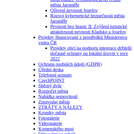
města Jaroměře
Oživení pevnosti Josefov
Rozvoj kybernetické bezpečnosti města
Jaroměře
Pevnosti bez hranic II: Zvýšení turistické
atraktivnosti pevnosti Kladsko a Josefov
Projekty financované z prostředků Ministerstva
vnitra ČR
Projekty obcí na podporu integrace držitelů
dočasné ochrany na lokální úrovni v roce
2022
Ochrana osobních údajů (GDPR)
Úřední deska
Telefonní seznam
CzechPOINT
Sběrný dvůr
Rozpočet města
Nabídka nemovitostí
Zpravodaj města
ZTRÁTY A NÁLEZY
Kroniky města
Fotogalerie
Videogalerie
Komenského most