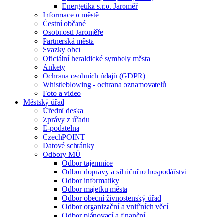
Energetika s.r.o. Jaroměř
Informace o městě
Čestní občané
Osobnosti Jaroměře
Partnerská města
Svazky obcí
Oficiální heraldické symboly města
Ankety
Ochrana osobních údajů (GDPR)
Whistleblowing - ochrana oznamovatelů
Foto a video
Městský úřad
Úřední deska
Zprávy z úřadu
E-podatelna
CzechPOINT
Datové schránky
Odbory MÚ
Odbor tajemnice
Odbor dopravy a silničního hospodářství
Odbor informatiky
Odbor majetku města
Odbor obecní živnostenský úřad
Odbor organizační a vnitřních věcí
Odbor plánovací a finanční