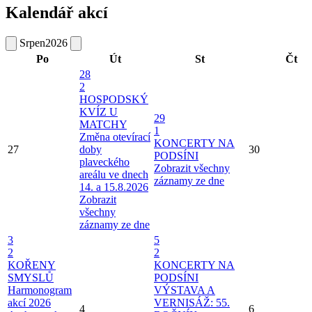
Kalendář akcí
Srpen
2026
Po
Út
St
Čt
28
2
HOSPODSKÝ
KVÍZ U
29
MATCHY
1
Změna otevírací
KONCERTY NA
27
doby
30
PODSÍNI
plaveckého
Zobrazit všechny
areálu ve dnech
záznamy ze dne
14. a 15.8.2026
Zobrazit
všechny
záznamy ze dne
3
5
2
2
KOŘENY
KONCERTY NA
SMYSLŮ
PODSÍNI
Harmonogram
VÝSTAVA A
akcí 2026
VERNISÁŽ: 55.
4
6