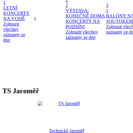
1
2
3
LETNÍ
VÝSTAVA:
1
KONCERTY
KONEČNĚ DOMA
BALÓNY N
NA VODĚ
1
KONCERTY NA
SOUTOKEM
Zobrazit
PODSÍNI
Zobrazit všec
všechny
Zobrazit všechny
záznamy ze d
záznamy ze
záznamy ze dne
dne
TS Jaroměř
Technické Jaroměř