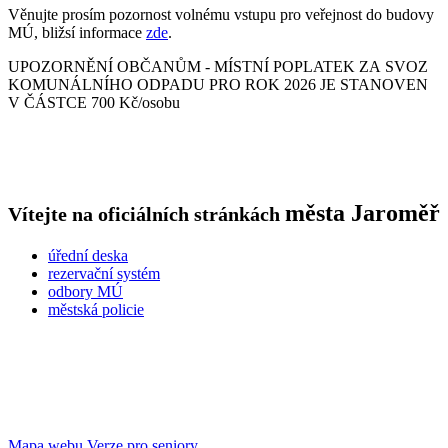
Věnujte prosím pozornost volnému vstupu pro veřejnost do budovy
MÚ, bližsí informace
zde
.
UPOZORNĚNÍ OBČANŮM - MÍSTNÍ POPLATEK ZA SVOZ
KOMUNÁLNÍHO ODPADU PRO ROK 2026 JE STANOVEN
V ČÁSTCE 700 Kč/osobu
města
Jaroměř
Vítejte na oficiálních stránkách
úřední deska
rezervační systém
odbory MÚ
městská policie
Mapa webu
Verze pro seniory