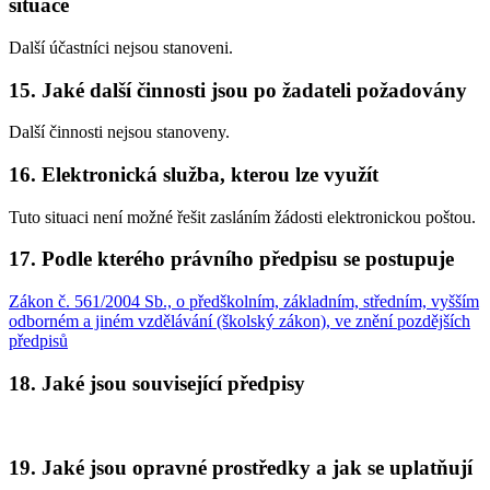
situace
Další účastníci nejsou stanoveni.
15. Jaké další činnosti jsou po žadateli požadovány
Další činnosti nejsou stanoveny.
16. Elektronická služba, kterou lze využít
Tuto situaci není možné řešit zasláním žádosti elektronickou poštou.
17. Podle kterého právního předpisu se postupuje
Zákon č. 561/2004 Sb., o předškolním, základním, středním, vyšším
odborném a jiném vzdělávání (školský zákon), ve znění pozdějších
předpisů
18. Jaké jsou související předpisy
19. Jaké jsou opravné prostředky a jak se uplatňují