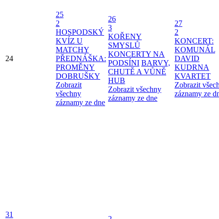
25
26
2
27
3
HOSPODSKÝ
2
KOŘENY
KVÍZ U
KONCERT:
SMYSLŮ
MATCHY
KOMUNÁL
KONCERTY NA
24
PŘEDNÁŠKA:
DAVID
PODSÍNI
BARVY,
PROMĚNY
KUDRNA
CHUTĚ A VŮNĚ
DOBRUŠKY
KVARTET
HUB
Zobrazit
Zobrazit všec
Zobrazit všechny
všechny
záznamy ze d
záznamy ze dne
záznamy ze dne
31
2