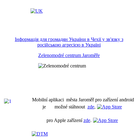
Інформація для громадян України в Чехії у зв'язку з
російською агресією в Україні
Zelenomodré centrum Jaroměře
Mobilní aplikaci města Jaroměř pro zařízení android
je možné stáhnout
zde
,
pro Apple zařízení
zde
.