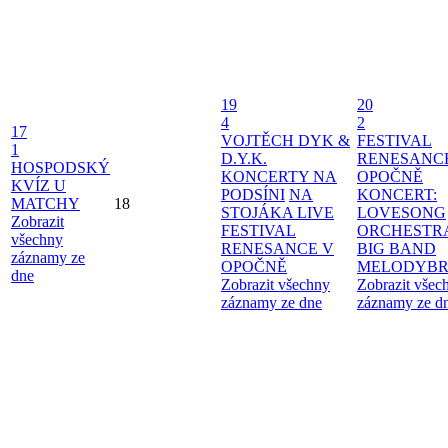
19
20
4
2
17
VOJTĚCH DYK &
FESTIVAL
1
D.Y.K.
RENESANC
HOSPODSKÝ
KONCERTY NA
OPOČNĚ
KVÍZ U
PODSÍNI
NA
KONCERT:
MATCHY
18
STOJÁKA LIVE
LOVESONG
Zobrazit
FESTIVAL
ORCHESTR
všechny
RENESANCE V
BIG BAND
záznamy ze
OPOČNĚ
MELODYBR
dne
Zobrazit všechny
Zobrazit všec
záznamy ze dne
záznamy ze d