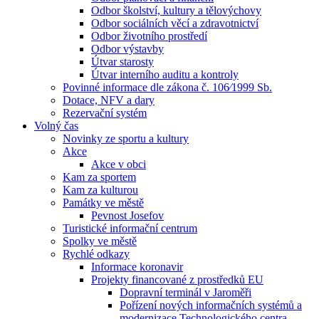
Odbor školství, kultury a tělovýchovy
Odbor sociálních věcí a zdravotnictví
Odbor životního prostředí
Odbor výstavby
Útvar starosty
Útvar interního auditu a kontroly
Povinné informace dle zákona č. 106⁄1999 Sb.
Dotace, NFV a dary
Rezervační systém
Volný čas
Novinky ze sportu a kultury
Akce
Akce v obci
Kam za sportem
Kam za kulturou
Památky ve městě
Pevnost Josefov
Turistické informační centrum
Spolky ve městě
Rychlé odkazy
Informace koronavir
Projekty financované z prostředků EU
Dopravní terminál v Jaroměři
Pořízení nových informačních systémů a
modernizace Technologického centra