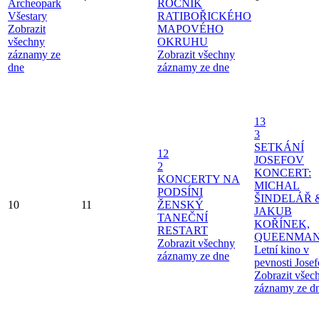
Archeopark
ROČNÍK
Všestary
RATIBOŘICKÉHO
Zobrazit
MAPOVÉHO
všechny
OKRUHU
záznamy ze
Zobrazit všechny
dne
záznamy ze dne
13
3
SETKÁNÍ
12
JOSEFOV
2
KONCERT:
KONCERTY NA
MICHAL
PODSÍNI
ŠINDELÁŘ 
10
11
ŽENSKÝ
JAKUB
TANEČNÍ
KOŘÍNEK,
RESTART
QUEENMAN
Zobrazit všechny
Letní kino v
záznamy ze dne
pevnosti Jose
Zobrazit všec
záznamy ze d