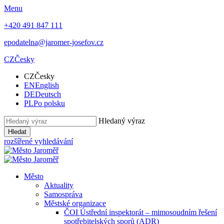
Menu
+420 491 847 111
epodatelna@jaromer-josefov.cz
CZ
Česky
CZ
Česky
EN
English
DE
Deutsch
PL
Po polsku
Hledaný výraz
Hledat
rozšířené vyhledávání
Město
Aktuality
Samospráva
Městské organizace
ČOI Ústřední inspektorát – mimosoudním řešení
spotřebitelských sporů (ADR)