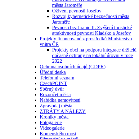
města Jaroměře
Oživení pevnosti Josefov
Rozvoj kybernetické bezpečnosti města
Jaroměře
Pevnosti bez hranic II: Zvýšení turistické
atraktivnosti pevnosti Kladsko a Josefov
Projekty financované z prostředků Ministerstva
vnitra ČR
Projekty obcí na podporu integrace držitelů
dočasné ochrany na lokální úrovni v roce
2022
Ochrana osobních údajů (GDPR)
Úřední deska
Telefonní seznam
CzechPOINT
Sběrný dvůr
Rozpočet města
Nabídka nemovitostí
Zpravodaj města
ZTRÁTY A NÁLEZY
Kroniky města
Fotogalerie
Videogalerie
Komenského most