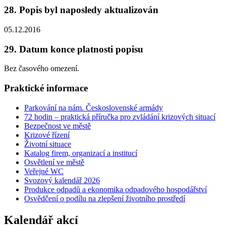
28. Popis byl naposledy aktualizován
05.12.2016
29. Datum konce platnosti popisu
Bez časového omezení.
Praktické informace
Parkování na nám. Československé armády
72 hodin – praktická příručka pro zvládání krizových situací
Bezpečnost ve městě
Krizové řízení
Životní situace
Katalog firem, organizací a institucí
Osvětlení ve městě
Veřejné WC
Svozový kalendář 2026
Produkce odpadů a ekonomika odpadového hospodářství
Osvědčení o podílu na zlepšení životního prostředí
Kalendář akcí