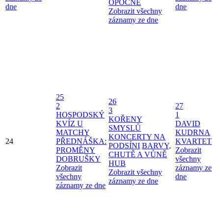
OPOČNĚ
dne
dne
Zobrazit všechny
záznamy ze dne
25
26
2
27
3
HOSPODSKÝ
1
KOŘENY
KVÍZ U
DAVID
SMYSLŮ
MATCHY
KUDRNA
KONCERTY NA
24
PŘEDNÁŠKA:
KVARTET
PODSÍNI
BARVY,
PROMĚNY
Zobrazit
CHUTĚ A VŮNĚ
DOBRUŠKY
všechny
HUB
Zobrazit
záznamy ze
Zobrazit všechny
všechny
dne
záznamy ze dne
záznamy ze dne