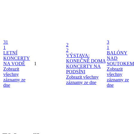
31
3
2
1
1
2
LETNÍ
BALÓNY
VÝSTAVA:
KONCERTY
NAD
KONEČNĚ DOMA
NA VODĚ
1
SOUTOKEM
KONCERTY NA
Zobrazit
Zobrazit
PODSÍNI
všechny
všechny
Zobrazit všechny
záznamy ze
záznamy ze
záznamy ze dne
dne
dne