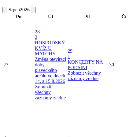
Srpen
2026
Po
Út
St
Čt
28
2
HOSPODSKÝ
KVÍZ U
29
MATCHY
1
Změna otevírací
KONCERTY NA
27
doby
30
PODSÍNI
plaveckého
Zobrazit všechny
areálu ve dnech
záznamy ze dne
14. a 15.8.2026
Zobrazit
všechny
záznamy ze dne