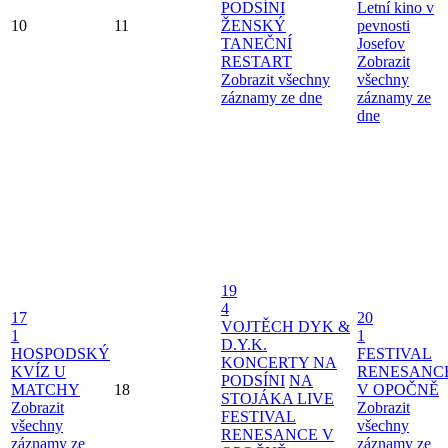
PODSÍNI
Letní kino v
10
11
ŽENSKÝ
pevnosti
TANEČNÍ
Josefov
RESTART
Zobrazit
Zobrazit všechny
všechny
záznamy ze dne
záznamy ze
dne
19
4
17
20
VOJTĚCH DYK &
1
1
D.Y.K.
HOSPODSKÝ
FESTIVAL
KONCERTY NA
KVÍZ U
RENESANC
PODSÍNI
NA
MATCHY
18
V OPOČNĚ
STOJÁKA LIVE
Zobrazit
Zobrazit
FESTIVAL
všechny
všechny
RENESANCE V
záznamy ze
záznamy ze