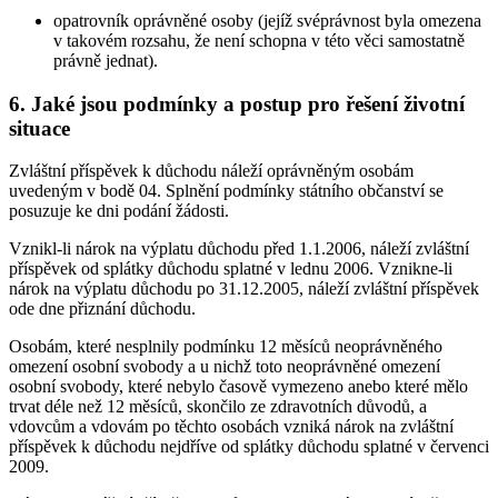
opatrovník oprávněné osoby (jejíž svéprávnost byla omezena
v takovém rozsahu, že není schopna v této věci samostatně
právně jednat).
6. Jaké jsou podmínky a postup pro řešení životní
situace
Zvláštní příspěvek k důchodu náleží oprávněným osobám
uvedeným v bodě 04. Splnění podmínky státního občanství se
posuzuje ke dni podání žádosti.
Vznikl-li nárok na výplatu důchodu před 1.1.2006, náleží zvláštní
příspěvek od splátky důchodu splatné v lednu 2006. Vznikne-li
nárok na výplatu důchodu po 31.12.2005, náleží zvláštní příspěvek
ode dne přiznání důchodu.
Osobám, které nesplnily podmínku 12 měsíců neoprávněného
omezení osobní svobody a u nichž toto neoprávněné omezení
osobní svobody, které nebylo časově vymezeno anebo které mělo
trvat déle než 12 měsíců, skončilo ze zdravotních důvodů, a
vdovcům a vdovám po těchto osobách vzniká nárok na zvláštní
příspěvek k důchodu nejdříve od splátky důchodu splatné v červenci
2009.