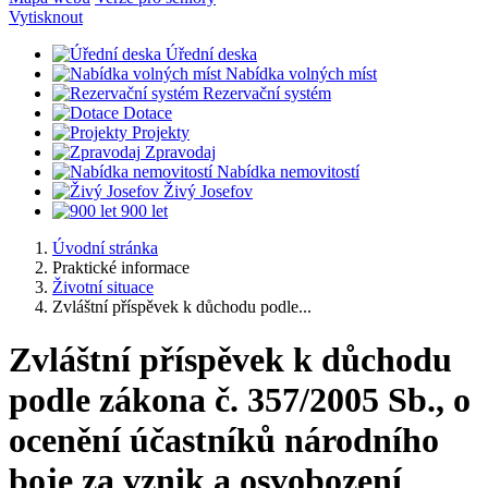
Vytisknout
Úřední deska
Nabídka volných míst
Rezervační systém
Dotace
Projekty
Zpravodaj
Nabídka nemovitostí
Živý Josefov
900 let
Úvodní stránka
Praktické informace
Životní situace
Zvláštní příspěvek k důchodu podle...
Zvláštní příspěvek k důchodu
podle zákona č. 357/2005 Sb., o
ocenění účastníků národního
boje za vznik a osvobození