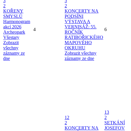
3
5
2
2
KOŘENY
KONCERTY NA
SMYSLŮ
PODSÍNI
Harmonogram
VÝSTAVA A
akcí 2026
VERNISÁŽ: 55.
4
6
Archeopark
ROČNÍK
Všestary
RATIBOŘICKÉHO
Zobrazit
MAPOVÉHO
všechny
OKRUHU
záznamy ze
Zobrazit všechny
dne
záznamy ze dne
13
12
2
2
SETKÁNÍ
KONCERTY NA
JOSEFOV