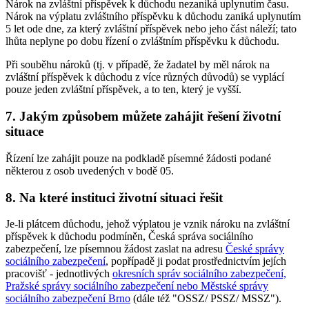
Nárok na zvláštní příspěvek k důchodu nezaniká uplynutím času.
Nárok na výplatu zvláštního příspěvku k důchodu zaniká uplynutím
5 let ode dne, za který zvláštní příspěvek nebo jeho část náleží; tato
lhůta neplyne po dobu řízení o zvláštním příspěvku k důchodu.
Při souběhu nároků (tj. v případě, že žadatel by měl nárok na
zvláštní příspěvek k důchodu z více různých důvodů) se vyplácí
pouze jeden zvláštní příspěvek, a to ten, který je vyšší.
7. Jakým způsobem můžete zahájit řešení životní
situace
Řízení lze zahájit pouze na podkladě písemné žádosti podané
některou z osob uvedených v bodě 05.
8. Na které instituci životní situaci řešit
Je-li plátcem důchodu, jehož výplatou je vznik nároku na zvláštní
příspěvek k důchodu podmíněn, Česká správa sociálního
zabezpečení, lze písemnou žádost zaslat na adresu
České správy
sociálního zabezpečení
, popřípadě ji podat prostřednictvím jejích
pracovišť - jednotlivých
okresních správ sociálního zabezpečení,
Pražské správy sociálního zabezpečení nebo Městské správy
sociálního zabezpečení Brno
(dále též "OSSZ/ PSSZ/ MSSZ").