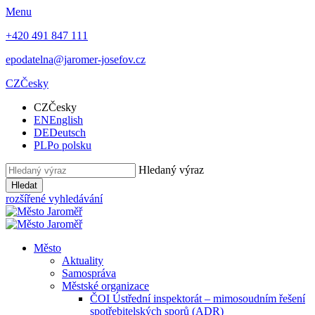
Menu
+420 491 847 111
epodatelna@jaromer-josefov.cz
CZ
Česky
CZ
Česky
EN
English
DE
Deutsch
PL
Po polsku
Hledaný výraz
Hledat
rozšířené vyhledávání
Město
Aktuality
Samospráva
Městské organizace
ČOI Ústřední inspektorát – mimosoudním řešení
spotřebitelských sporů (ADR)