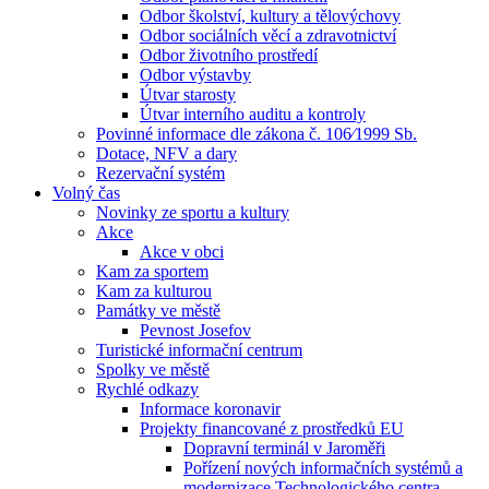
Odbor školství, kultury a tělovýchovy
Odbor sociálních věcí a zdravotnictví
Odbor životního prostředí
Odbor výstavby
Útvar starosty
Útvar interního auditu a kontroly
Povinné informace dle zákona č. 106⁄1999 Sb.
Dotace, NFV a dary
Rezervační systém
Volný čas
Novinky ze sportu a kultury
Akce
Akce v obci
Kam za sportem
Kam za kulturou
Památky ve městě
Pevnost Josefov
Turistické informační centrum
Spolky ve městě
Rychlé odkazy
Informace koronavir
Projekty financované z prostředků EU
Dopravní terminál v Jaroměři
Pořízení nových informačních systémů a
modernizace Technologického centra